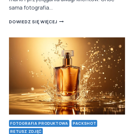
sama fotografia…
FOTOGRAFIA
DOWIEDZ SIĘ WIĘCEJ
PRODUKTOWA
A
BRANDING:
JAK
ZDJĘCIA
KSZTAŁTUJĄ
WIZERUNEK
MARKI
ONLINE
FOTOGRAFIA PRODUKTOWA
PACKSHOT
RETUSZ ZDJĘĆ