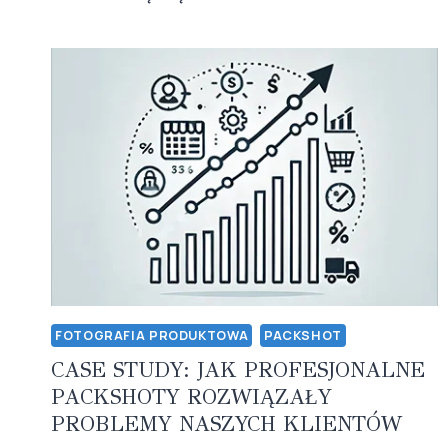
PRODUKTOWA
DLA
STARTUPÓW:
JAK
STWORZYĆ
PROFESJONALNE
ZDJĘCIA
PRZY
OGRANICZONYM
BUDŻECIE?
FOTOGRAFIA PRODUKTOWA
PACKSHOT
CASE STUDY: JAK PROFESJONALNE
PACKSHOTY ROZWIĄZAŁY
PROBLEMY NASZYCH KLIENTÓW