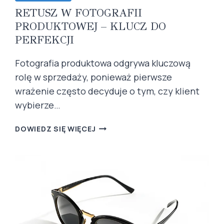
RETUSZ W FOTOGRAFII
PRODUKTOWEJ – KLUCZ DO
PERFEKCJI
Fotografia produktowa odgrywa kluczową
rolę w sprzedaży, ponieważ pierwsze
wrażenie często decyduje o tym, czy klient
wybierze…
RETUSZ
DOWIEDZ SIĘ WIĘCEJ
W
FOTOGRAFII
PRODUKTOWEJ
–
KLUCZ
DO
PERFEKCJI