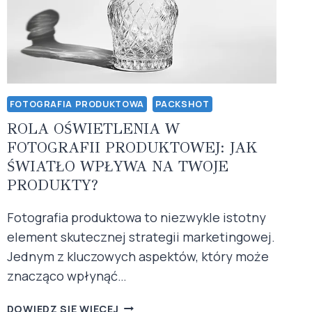
W
ŚWIECIE
ONLINE?
FOTOGRAFIA PRODUKTOWA
PACKSHOT
ROLA OŚWIETLENIA W
FOTOGRAFII PRODUKTOWEJ: JAK
ŚWIATŁO WPŁYWA NA TWOJE
PRODUKTY?
Fotografia produktowa to niezwykle istotny
element skutecznej strategii marketingowej.
Jednym z kluczowych aspektów, który może
znacząco wpłynąć…
ROLA
DOWIEDZ SIĘ WIĘCEJ