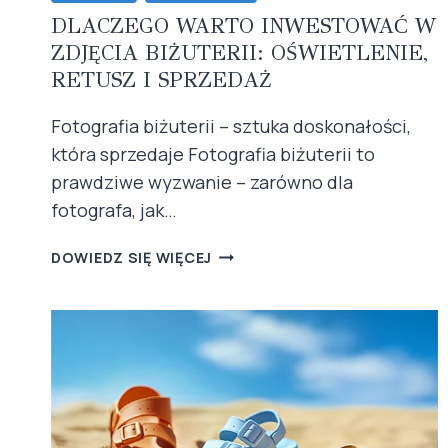
DLACZEGO WARTO INWESTOWAĆ W
ZDJĘCIA BIŻUTERII: OŚWIETLENIE,
RETUSZ I SPRZEDAŻ
Fotografia biżuterii – sztuka doskonałości,
która sprzedaje Fotografia biżuterii to
prawdziwe wyzwanie – zarówno dla
fotografa, jak…
DLACZEGO
DOWIEDZ SIĘ WIĘCEJ
WARTO
INWESTOWAĆ
W
ZDJĘCIA
BIŻUTERII:
OŚWIETLENIE,
RETUSZ
I