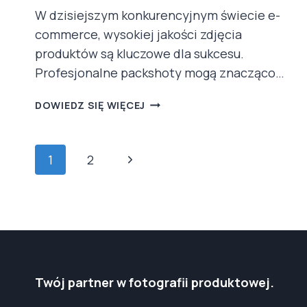
W dzisiejszym konkurencyjnym świecie e-
commerce, wysokiej jakości zdjęcia
produktów są kluczowe dla sukcesu.
Profesjonalne packshoty mogą znacząco…
CASE
DOWIEDZ SIĘ WIĘCEJ
STUDY:
JAK
PROFESJONALNE
NAWIGACJA
Następna
1
2
PACKSHOTY
ROZWIĄZAŁY
STRONY
strona
PROBLEMY
NASZYCH
KLIENTÓW
Twój partner w fotografii produktowej.