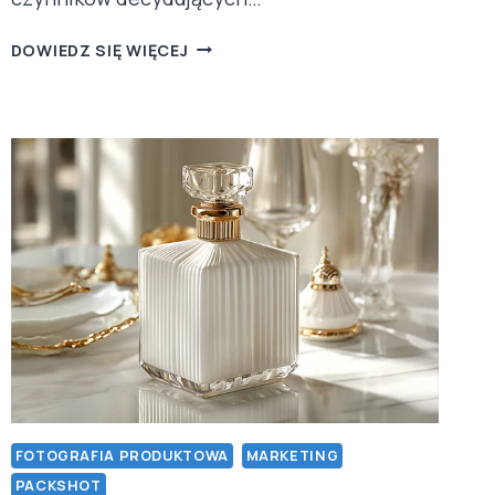
FOCUS
DOWIEDZ SIĘ WIĘCEJ
STACKING:
NIEZBĘDNA
TECHNIKA
W
FOTOGRAFII
PRODUKTOWEJ
FOTOGRAFIA PRODUKTOWA
MARKETING
PACKSHOT