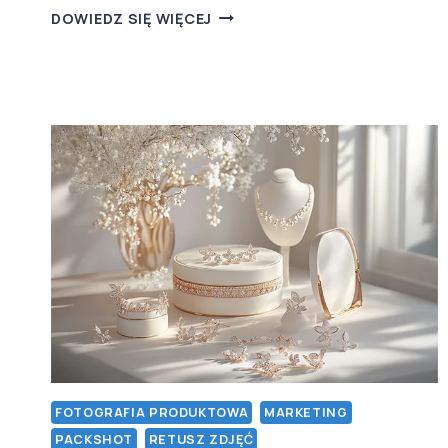
ROLA
DOWIEDZ SIĘ WIĘCEJ
ODPOWIEDNIEGO
PRZYGOTOWANIA
PRODUKTÓW
DO
SESJI
PACKSHOTOWEJ
FOTOGRAFIA PRODUKTOWA
MARKETING
PACKSHOT
RETUSZ ZDJĘĆ