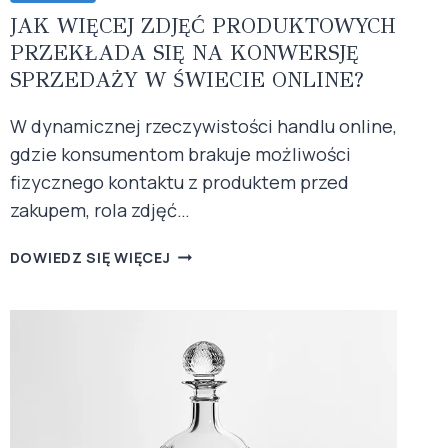
JAK WIĘCEJ ZDJĘĆ PRODUKTOWYCH
PRZEKŁADA SIĘ NA KONWERSJĘ
SPRZEDAŻY W ŚWIECIE ONLINE?
W dynamicznej rzeczywistości handlu online,
gdzie konsumentom brakuje możliwości
fizycznego kontaktu z produktem przed
zakupem, rola zdjęć…
JAK
DOWIEDZ SIĘ WIĘCEJ
WIĘCEJ
ZDJĘĆ
PRODUKTOWYCH
PRZEKŁADA
SIĘ
NA
KONWERSJĘ
SPRZEDAŻY