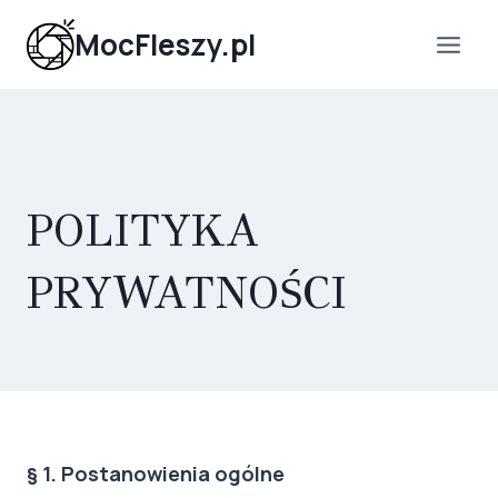
Przejdź
MocFleszy.pl
do
treści
POLITYKA
PRYWATNOŚCI
§ 1. Postanowienia ogólne