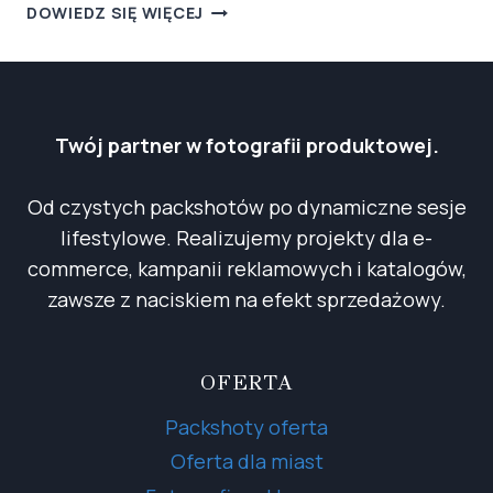
FOTOGRAFIA
DOWIEDZ SIĘ WIĘCEJ
WNĘTRZ
DLA
HOTELI
I
NAJMU
Twój partner w fotografii produktowej.
KRÓTKOTERMINOWEGO
–
Od czystych packshotów po dynamiczne sesje
JAK
lifestylowe. Realizujemy projekty dla e-
PROFESJONALNE
ZDJĘCIA
commerce, kampanii reklamowych i katalogów,
ZWIĘKSZAJĄ
zawsze z naciskiem na efekt sprzedażowy.
REZERWACJE
OFERTA
Packshoty oferta
Oferta dla miast