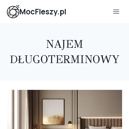
Przejdź
MocFleszy.pl
do
treści
NAJEM
DŁUGOTERMINOWY