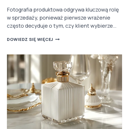
Fotografia produktowa odgrywa kluczową rolę
w sprzedaży, ponieważ pierwsze wrażenie
często decyduje o tym, czy klient wybierze…
RETUSZ
DOWIEDZ SIĘ WIĘCEJ
W
FOTOGRAFII
PRODUKTOWEJ
–
KLUCZ
DO
PERFEKCJI