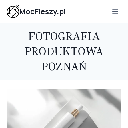
Przejdź
MocFleszy.pl
do
treści
FOTOGRAFIA
PRODUKTOWA
POZNAŃ