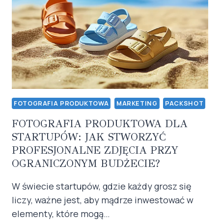
KONWERSJĘ
SPRZEDAŻY
W
ŚWIECIE
ONLINE?
FOTOGRAFIA PRODUKTOWA
MARKETING
PACKSHOT
FOTOGRAFIA PRODUKTOWA DLA
STARTUPÓW: JAK STWORZYĆ
PROFESJONALNE ZDJĘCIA PRZY
OGRANICZONYM BUDŻECIE?
W świecie startupów, gdzie każdy grosz się
liczy, ważne jest, aby mądrze inwestować w
elementy, które mogą…