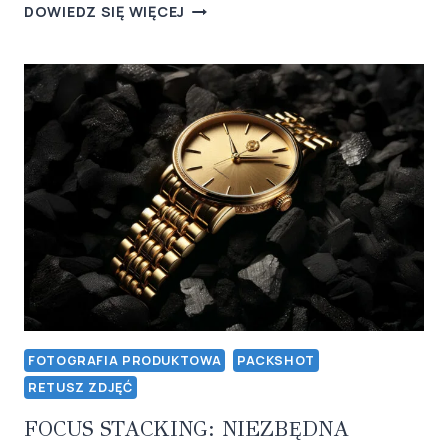
FOTOGRAFIA
DOWIEDZ SIĘ WIĘCEJ
PRODUKTOWA
A
BRANDING:
JAK
ZDJĘCIA
KSZTAŁTUJĄ
WIZERUNEK
MARKI
ONLINE
FOTOGRAFIA PRODUKTOWA
PACKSHOT
RETUSZ ZDJĘĆ
FOCUS STACKING: NIEZBĘDNA