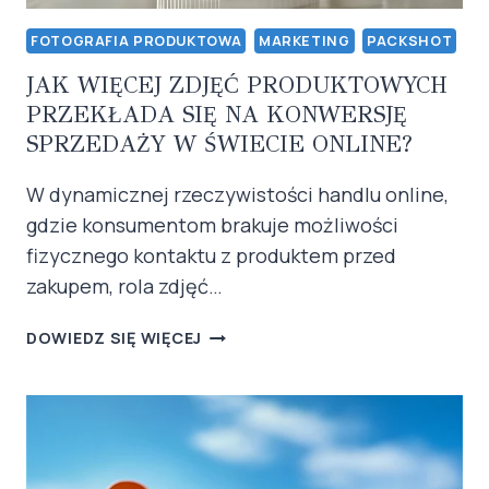
FOTOGRAFIA PRODUKTOWA
MARKETING
PACKSHOT
JAK WIĘCEJ ZDJĘĆ PRODUKTOWYCH
PRZEKŁADA SIĘ NA KONWERSJĘ
SPRZEDAŻY W ŚWIECIE ONLINE?
W dynamicznej rzeczywistości handlu online,
gdzie konsumentom brakuje możliwości
fizycznego kontaktu z produktem przed
zakupem, rola zdjęć…
JAK
DOWIEDZ SIĘ WIĘCEJ
WIĘCEJ
ZDJĘĆ
PRODUKTOWYCH
PRZEKŁADA
SIĘ
NA