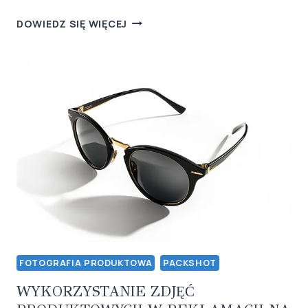
FOTOGRAFIA
DOWIEDZ SIĘ WIĘCEJ
PRODUKTOWA
DLA
STARTUPÓW:
JAK
STWORZYĆ
PROFESJONALNE
ZDJĘCIA
PRZY
OGRANICZONYM
BUDŻECIE?
FOTOGRAFIA PRODUKTOWA
PACKSHOT
WYKORZYSTANIE ZDJĘĆ