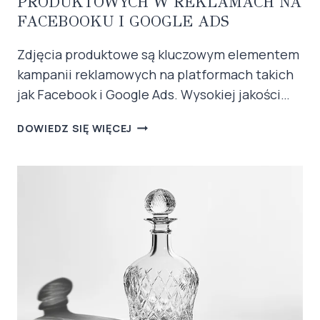
PRODUKTOWYCH W REKLAMACH NA
FACEBOOKU I GOOGLE ADS
Zdjęcia produktowe są kluczowym elementem
kampanii reklamowych na platformach takich
jak Facebook i Google Ads. Wysokiej jakości…
WYKORZYSTANIE
DOWIEDZ SIĘ WIĘCEJ
ZDJĘĆ
PRODUKTOWYCH
W
REKLAMACH
NA
FACEBOOKU
I
GOOGLE
ADS