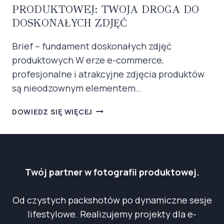
PRODUKTOWEJ: TWOJA DROGA DO
DOSKONAŁYCH ZDJĘĆ
Brief – fundament doskonałych zdjęć
produktowych W erze e-commerce,
profesjonalne i atrakcyjne zdjęcia produktów
są nieodzownym elementem…
BRIEF
DOWIEDZ SIĘ WIĘCEJ
DO
FOTOGRAFII
PRODUKTOWEJ:
TWOJA
DROGA
Twój partner w fotografii produktowej.
DO
DOSKONAŁYCH
Od czystych packshotów po dynamiczne sesje
ZDJĘĆ
lifestylowe. Realizujemy projekty dla e-