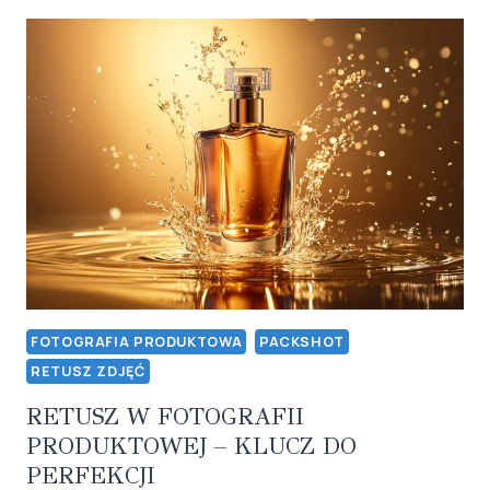
INWESTOWAĆ
W
ZDJĘCIA
BIŻUTERII:
OŚWIETLENIE,
RETUSZ
I
SPRZEDAŻ
FOTOGRAFIA PRODUKTOWA
PACKSHOT
RETUSZ ZDJĘĆ
RETUSZ W FOTOGRAFII
PRODUKTOWEJ – KLUCZ DO
PERFEKCJI