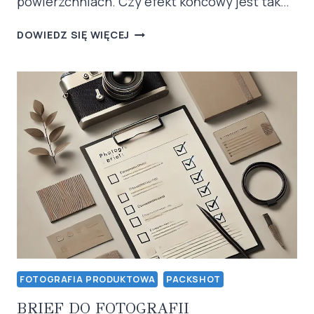
powierzchniach. Czy efekt końcowy jest tak…
PROFESJONALNE
DOWIEDZ SIĘ WIĘCEJ
PACKSHOTY.
JAK
RADZIMY
SOBIE
Z
TRUDNYMI
POWIERZCHNIAMI.
FOTOGRAFIA PRODUKTOWA
PACKSHOT
BRIEF DO FOTOGRAFII