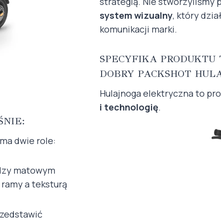
strategią. Nie stworzyliśmy 
system wizualny
, który dzi
komunikacji marki.
SPECYFIKA PRODUKTU 
DOBRY PACKSHOT HULA
Hulajnoga elektryczna to pr
i technologię
.
NIE:
ma dwie role:
ędzy matowym
ramy a teksturą
rzedstawić