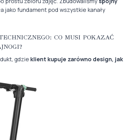
po prostu zbioru zdjęć. Zbudowaliśmy
spójny
ała jako fundament pod wszystkie kanały
TECHNICZNEGO: CO MUSI POKAZAĆ
JNOGI?
odukt, gdzie
klient kupuje zarówno design, jak