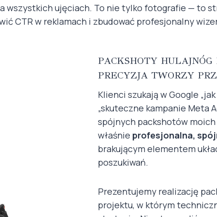
a wszystkich ujęciach. To nie tylko fotografie — to 
wić CTR w reklamach i zbudować profesjonalny wizeru
PACKSHOTY HULAJNÓG 
PRECYZJA TWORZY PR
Klienci szukają w Google „ja
„skuteczne kampanie Meta Ads
spójnych packshotów moich 
właśnie
profesjonalna, spó
brakującym elementem układa
poszukiwań.
Prezentujemy realizację pack
projektu, w którym technicz