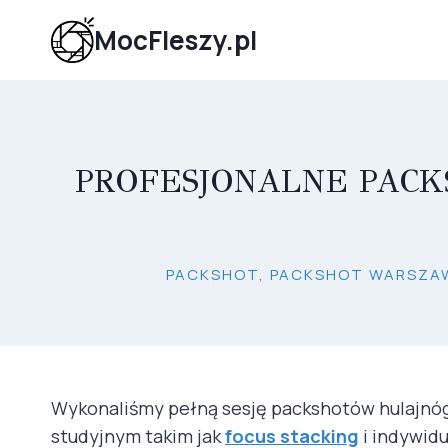
Przejdź
MocFleszy.pl
do
treści
PROFESJONALNE PACK
PACKSHOT, PACKSHOT WARSZAW
Wykonaliśmy pełną sesję packshotów hulajnóg 
studyjnym takim jak
focus stacking
i indywidu