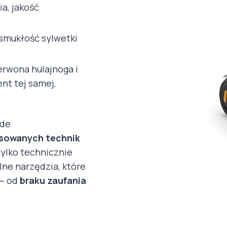
a, jakość
smukłość sylwetki
erwona hulajnoga i
nt tej samej,
ede
sowanych technik
ylko technicznie
lne narzędzia, które
 – od
braku zaufania