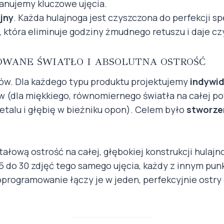
anujemy kluczowe ujęcia.
jny
. Każda hulajnoga jest czyszczona do perfekcji s
u, która eliminuje godziny żmudnego retuszu i daje cz
LOWANE ŚWIATŁO I ABSOLUTNA OSTROŚĆ
w. Dla każdego typu produktu projektujemy
indywid
(dla miękkiego, równomiernego światła na całej pow
metalu i głębię w bieżniku opon). Celem było
stworzen
ałową ostrość na całej, głębokiej konstrukcji hula
15 do 30 zdjęć tego samego ujęcia, każdy z innym pun
oprogramowanie łączy je w jeden, perfekcyjnie ostry